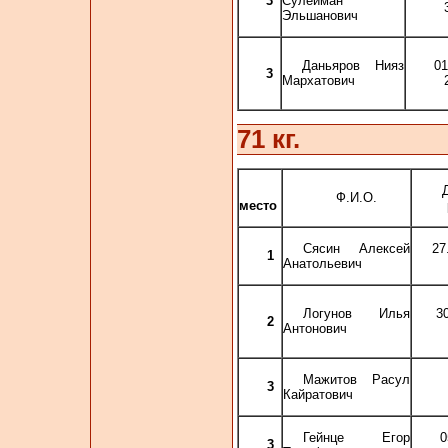
3
Сулейман
Эльшанович
Даньяров Нияз
01
3
Мархатович
71 кг.
Ф.И.О.
место
Сясин Алексей
2
1
Анатольевич
Логунов Илья
3
2
Антонович
Мажитов Расул
3
Кайратович
Гейнце Егор
0
3