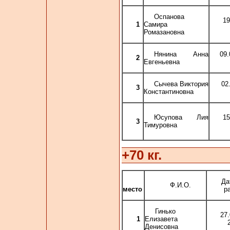
Оспанова
19
1
Самира
Ромазановна
Нянина Анна
09
2
Евгеньевна
Сычева Виктория
02
3
Константиновна
Юсупова Лия
15
3
Тимуровна
+70 кг.
Да
Ф.И.О.
место
р
Гинько
27
1
Елизавета
Денисовна