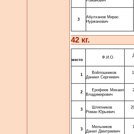
Романович
Абулханов Мирас
3
Нуржанович
42 кг.
Ф.И.О.
место
Войлошников
1
1
Даниил Сергеевич
Ерофеев Михаил
2
Владимирович
Шляпников
2
3
Роман Юрьевич
Мельников
3
Данил Дмитриевич