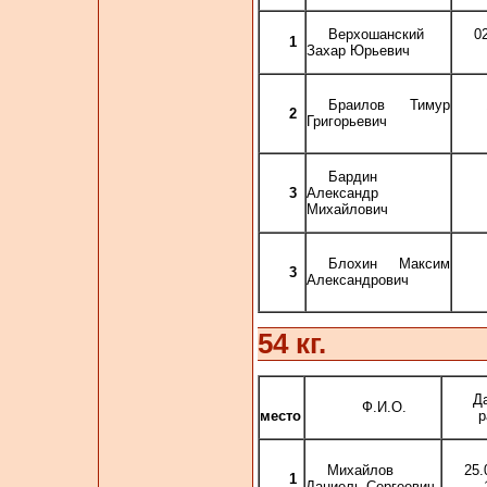
Верхошанский
0
1
Захар Юрьевич
Браилов Тимур
2
Григорьевич
Бардин
3
Александр
Михайлович
Блохин Максим
3
Александрович
54 кг.
Д
Ф.И.О.
место
р
Михайлов
25
1
Даниель Сергеевич