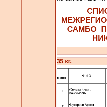
СПИ
МЕЖРЕГИО
САМБО П
НИ
35
кг.
Ф.И.О.
место
Убилава Кирилл
1
Максимович
Неустроев Артем
2