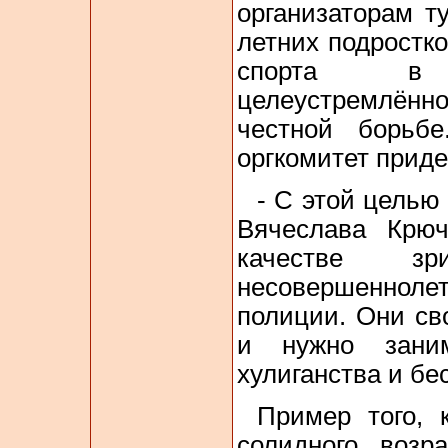
организаторам т
летних подростко
спорта в 
целеустремлённо
честной борьбе
оргкомитет приде
- С этой цель
Вячеслава Крю
качестве зр
несовершенноле
полиции. Они св
и нужно зани
хулиганства и бе
Пример того, 
солидного возр