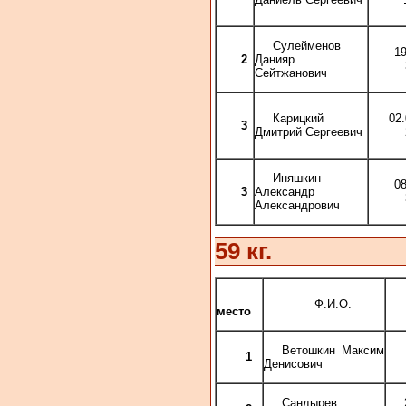
Сулейменов
1
2
Данияр
Сейтжанович
Карицкий
02
3
Дмитрий Сергеевич
Иняшкин
0
3
Александр
Александрович
59 кг.
Ф.И.О.
место
Ветошкин Максим
1
Денисович
Сандырев