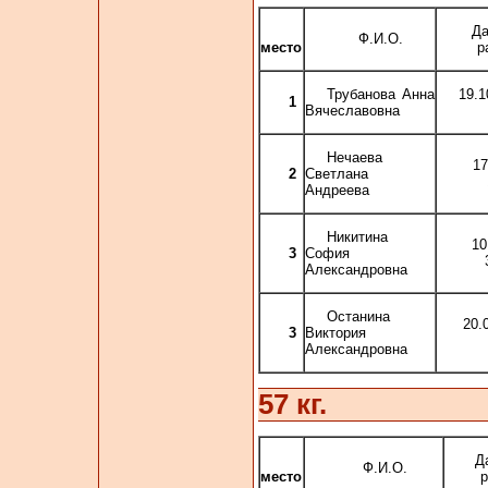
Да
Ф.И.О.
место
р
Трубанова Анна
19
1
Вячеславовна
Нечаева
17
2
Светлана
Андреева
Никитина
10
3
София
Александровна
Останина
20
3
Виктория
Александровна
57 кг.
Д
Ф.И.О.
место
р