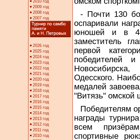
омском спортком
- Почти 130 б
оспаривали нагр
юношей и в 4
заместитель гла
первой катего
победителей и
Новосибирска,
Одесского. Наиб
медалей завоева
"Витязь" омской 
Победителям о
награды турнир
всем призёра
спортивные рюк