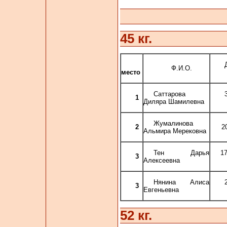
45 кг.
Ф.И.О.
место
Саттарова
1
Диляра Шамилевна
Жумалинова
2
2
Альмира Мерековна
Тен Дарья
1
3
Алексеевна
Нянина Алиса
3
Евгеньевна
52 кг.